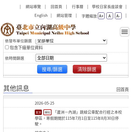
跳過上區塊
:::
:::
網站導覽
回首頁
行事曆
學校日家長座談會
English
網站管理
字體縮放
A+
A
A-
篩選
其他訊息 - 臺北市立內湖高級
中學
包含下級單位資料
搜尋/篩選
清除篩選
其他訊息
回首頁
2026-05-25
「蘆洲－內湖」跳蛙公車配合行經之本校
轉知
學區，寒假期間於115年7月1日至115年8月30日停
駛。