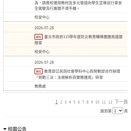
為，請貴校運用教材及多元管道向學生宣導自行車安
全駕駛及行進間不滑手機。
校安中心
2026-07-28
臺北市政府115學年度防災教育輔導團團員遴選
轉知
簡章
校安中心
2026-07-28
教育部公民與社會學科中心與勞動部合作辦理
轉知
「勞動三法：法規解析與實務運用」研習
教務處
1
下一頁
2
3
4
5
6
7
8
9
10
11
12
跳到第
頁
校園公告