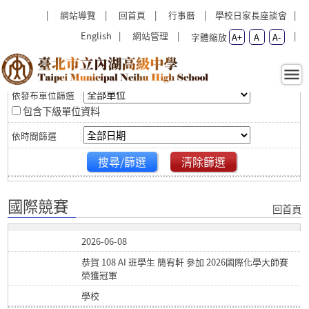
跳過上區塊
:::
:::
網站導覽
回首頁
行事曆
學校日家長座談會
English
網站管理
字體縮放
A+
A
A-
篩選
國際競賽 - 臺北市立內湖高級
中學
包含下級單位資料
搜尋/篩選
清除篩選
國際競賽
回首頁
2026-06-08
恭賀 108 AI 班學生 簡宥軒 參加 2026國際化學大師賽
榮獲冠軍
學校