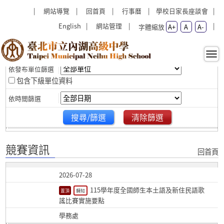
跳過上區塊
:::
:::
網站導覽
回首頁
行事曆
學校日家長座談會
English
網站管理
字體縮放
A+
A
A-
篩選
競賽資訊 - 臺北市立內湖高級
中學
包含下級單位資料
搜尋/篩選
清除篩選
競賽資訊
回首頁
2026-07-28
115學年度全國師生本土語及新住民語歌
轉知
謠比賽實施要點
學務處