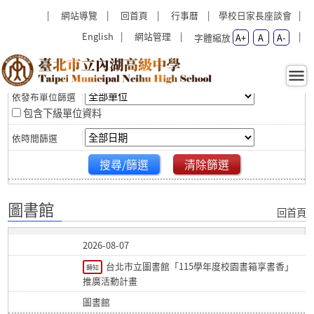
跳過上區塊
:::
:::
網站導覽
回首頁
行事曆
學校日家長座談會
English
網站管理
字體縮放
A+
A
A-
篩選
圖書館 - 臺北市立內湖高級中
學
包含下級單位資料
搜尋/篩選
清除篩選
圖書館
回首頁
2026-08-07
台北市立圖書館「115學年度校園書箱享書香」
轉知
推廣活動計畫
圖書館