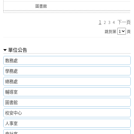
圖書館
1
下一頁
2
3
4
跳到第
頁
單位公告
教務處
學務處
總務處
輔導室
圖書館
校安中心
人事室
會計室