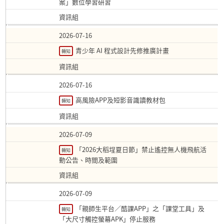
案」數位學習研習
資訊組
2026-07-16
青少年 AI 程式設計先修推廣計畫
轉知
資訊組
2026-07-16
高風險APP及短影音識讀教材包
轉知
資訊組
2026-07-09
「2026大稻埕夏日節」禁止遙控無人機飛航活
轉知
動公告、時間及範圍
資訊組
2026-07-09
「親師生平台／酷課APP」之「課堂工具」及
轉知
「大尺寸觸控螢幕APK」停止服務