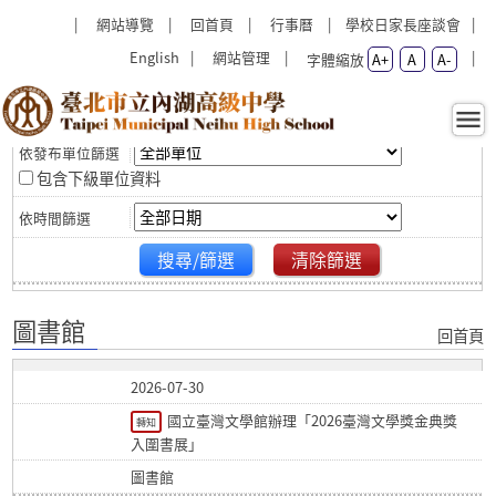
跳過上區塊
:::
:::
網站導覽
回首頁
行事曆
學校日家長座談會
English
網站管理
字體縮放
A+
A
A-
篩選
圖書館 - 臺北市立內湖高級中
學
包含下級單位資料
搜尋/篩選
清除篩選
圖書館
回首頁
2026-07-30
國立臺灣文學館辦理「2026臺灣文學獎金典獎
轉知
入圍書展」
圖書館