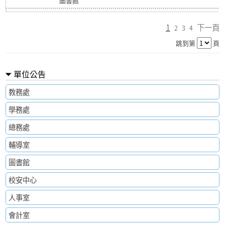
圖書館
1
下一頁
2
3
4
跳到第
頁
單位公告
教務處
學務處
總務處
輔導室
圖書館
校安中心
人事室
會計室