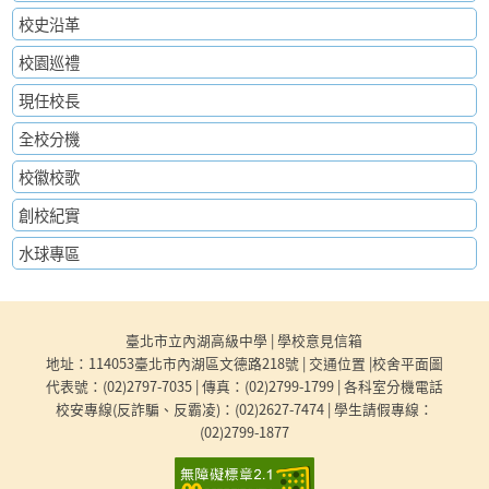
校史沿革
校園巡禮
現任校長
全校分機
校徽校歌
創校紀實
水球專區
:::
臺北市立內湖高級中學 |
學校意見信箱
地址：114053臺北市內湖區文德路218號 |
交通位置
|
校舍平面圖
代表號：
(02)2797-7035
| 傳真：(02)2799-1799 |
各科室分機電話
校安專線(反詐騙、反霸凌)：
(02)2627-7474
| 學生請假專線：
(02)2799-1877