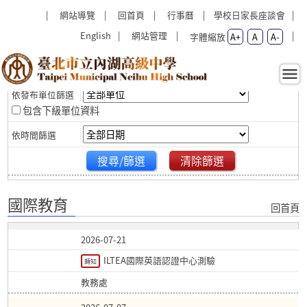
跳過上區塊
:::
:::
網站導覽
回首頁
行事曆
學校日家長座談會
English
網站管理
字體縮放
A+
A
A-
篩選
國際教育 - 臺北市立內湖高級
中學
包含下級單位資料
搜尋/篩選
清除篩選
國際教育
回首頁
2026-07-21
ILTEA國際英語認證中心測驗
轉知
教務處