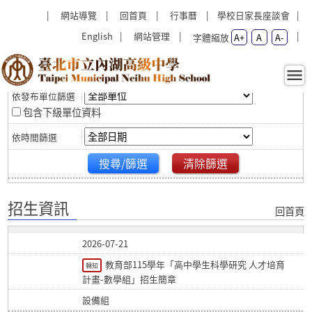
跳過上區塊
:::
:::
網站導覽
回首頁
行事曆
學校日家長座談會
English
網站管理
字體縮放
A+
A
A-
篩選
招生資訊 - 臺北市立內湖高級
中學
包含下級單位資料
搜尋/篩選
清除篩選
招生資訊
回首頁
2026-07-21
教育部115學年「高中學生科學研究 人才培育
轉知
計畫-數學組」招生簡章
設備組