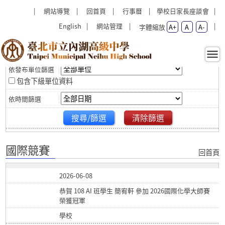
跳過上區塊
:::
:::
網站導覽
回首頁
行事曆
學校日家長座談會
English
網站管理
字體縮放
A+
A
A-
篩選
國際競賽 - 臺北市立內湖高級
中學
包含下級單位資料
搜尋/篩選
清除篩選
國際競賽
回首頁
2026-06-08
恭賀 108 AI 班學生 簡宥軒 參加 2026國際化學大師賽
榮獲冠軍
學校