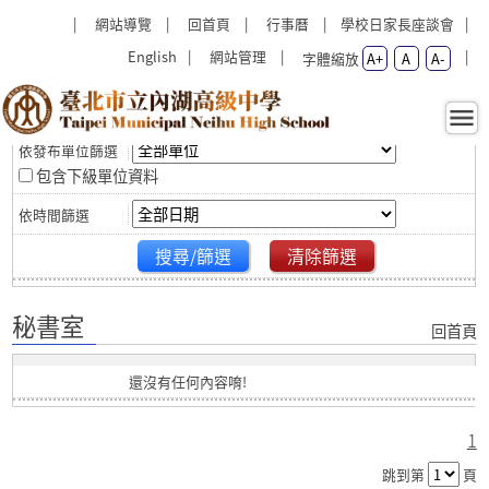
跳過上區塊
:::
:::
網站導覽
回首頁
行事曆
學校日家長座談會
English
網站管理
字體縮放
A+
A
A-
篩選
秘書室 - 臺北市立內湖高級中
學
包含下級單位資料
搜尋/篩選
清除篩選
秘書室
回首頁
還沒有任何內容唷!
1
跳到第
頁