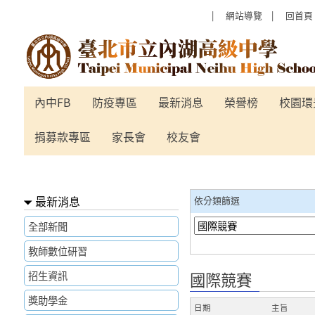
跳過上區塊
:::
網站導覽
回首頁
國際競賽 - 臺北市立內湖高級中學
內中FB
防疫專區
最新消息
榮譽榜
校園環
捐募款專區
家長會
校友會
:::
最新消息
依分類篩選
全部新聞
教師數位研習
招生資訊
國際競賽
獎助學金
日期
主旨