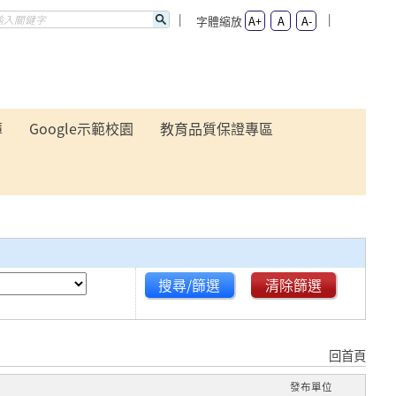
字體縮放
A+
A
A-
簿
Google示範校園
教育品質保證專區
搜尋/篩選
清除篩選
回首頁
發布單位