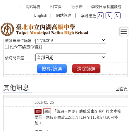
跳過上區塊
:::
:::
網站導覽
回首頁
行事曆
學校日家長座談會
English
網站管理
字體縮放
A+
A
A-
篩選
其他訊息 - 臺北市立內湖高級
中學
包含下級單位資料
搜尋/篩選
清除篩選
其他訊息
回首頁
2026-05-25
「蘆洲－內湖」跳蛙公車配合行經之本校
轉知
學區，寒假期間於115年7月1日至115年8月30日停
駛。