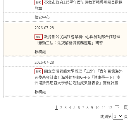
臺北市政府115學年度防災教育輔導團團員遴選
轉知
簡章
校安中心
2026-07-28
教育部公民與社會學科中心與勞動部合作辦理
轉知
「勞動三法：法規解析與實務運用」研習
教務處
2026-07-28
國立臺灣師範大學辦理「115年『青年百億海外
轉知
圓夢基金計畫』海外翱翔組G-4-6『健康學一下』澳
洲塔斯馬尼亞大學參訪活動成果發表會」實施計畫
教務處
1
下一頁
2
3
4
5
6
7
8
9
10
11
12
跳到第
頁